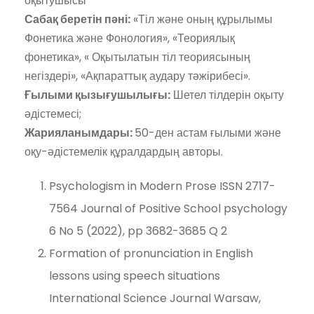
оқытушысы
Сабақ беретін пәні:
«Тіл және оның құрылымы
Фонетика және Фонология», «Теориялық
фонетика», « Оқытылатын тіл теориясының
негіздері», «Ақпараттық аудару тәжірибесі».
Ғылыми қызығушылығы:
Шетел тілдерін оқыту
әдістемесі;
Жарияланымдары:
50-ден астам ғылыми және
оқу-әдістемелік құралдардың авторы.
Psychologism in Modern Prose ISSN 2717-
7564 Journal of Positive School psychology
6 No 5 (2022), pp 3682-3685 Q 2
Formation of pronunciation in English
lessons using speech situations
International Science Journal Warsaw,