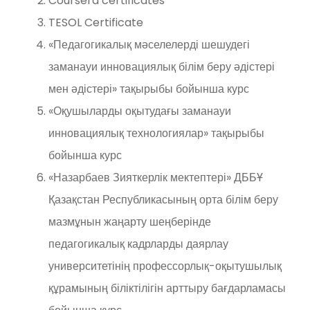
Coursera certificates
TESOL Certificate
«Педагогикалық мәселелерді шешудегі
заманауи инновациялық білім беру әдістері
мен әдістері» тақырыбы бойынша курс
«Оқушыларды оқытудағы заманауи
инновациялық технологиялар» тақырыбы
бойынша курс
«Назарбаев Зияткерлік мектептері» ДББҰ
Қазақстан Республикасының орта білім беру
мазмұнын жаңарту шеңберінде
педагогикалық кадрларды даярлау
университетінің профессорлық-оқытушылық
құрамының біліктілігін арттыру бағдарламасы