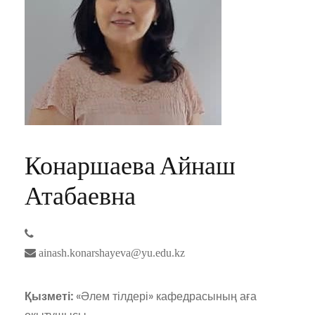
Конаршаева Айнаш
Атабаевна
ainash.konarshayeva@yu.edu.kz
Қызметі:
«Әлем тілдері» кафедрасының аға