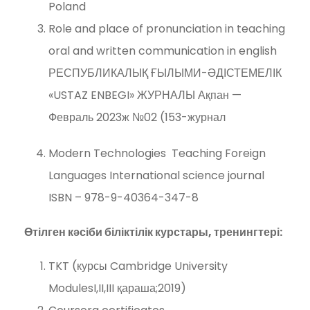
Poland
Role and place of pronunciation in teaching
oral and written communication in english
РЕСПУБЛИКАЛЫҚ ҒЫЛЫМИ-ӘДІСТЕМЕЛІК
«USTAZ ENBEGI» ЖУРНАЛЫ Ақпан —
Февраль 2023ж №02 (153-журнал
Modern Technologies Teaching Foreign
Languages International science journal
ISBN – 978-9-40364-347-8
Өтілген кәсіби біліктілік курстары, тренингтері:
TKT (курсы Cambridge University
ModulesI,II,III қараша;2019)