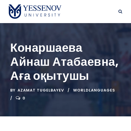
Конаршаева
Айнаш Атабаевна,
Аға оқытушы
BY
AZAMAT TUGELBAYEV
WORLDLANGUAGES
0