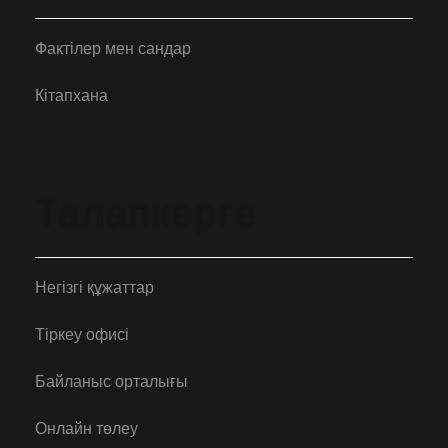
Фактілер мен сандар
Кітапхана
Талапкерге
Негізгі құжаттар
Тіркеу офисі
Байланыс орталығы
Онлайн төлеу