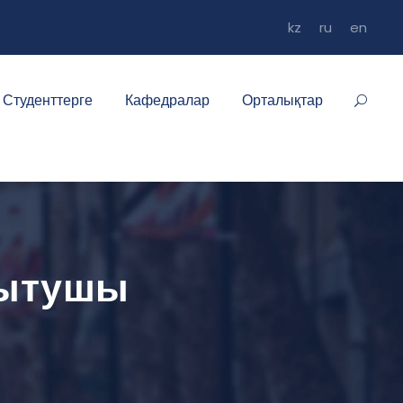
kz
ru
en
Студенттерге
Кафедралар
Орталықтар
қытушы