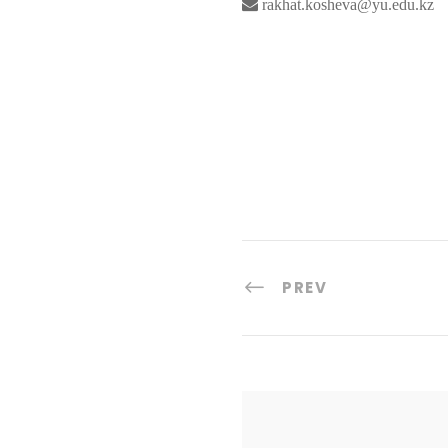
rakhat.kosheva@yu.edu.kz
PREV