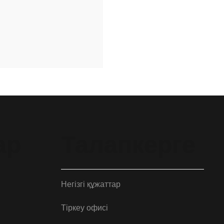
ар
Талапкерге
Негізгі құжаттар
Тіркеу офисі