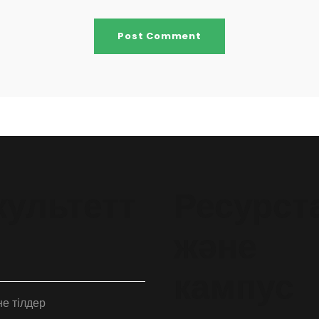
ультетт
Ресурст
және
кампус
е тілдер