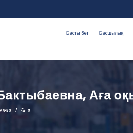
Басты бет
Басшылық
 Бактыбаевна, Аға о
AGES
0