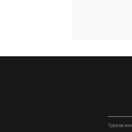
«Туризм
Фак
және
ер
тілдер»
Туризм жән