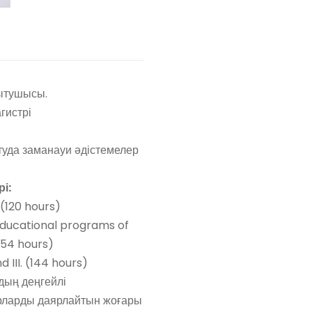
ытушысы.
гистрі
уда заманауи әдістемелер
рі:
(120 hours)
ducational programs of
(54 hours)
 III. (144 hours)
удың деңгейлі
адрларды даярлайтын жоғары