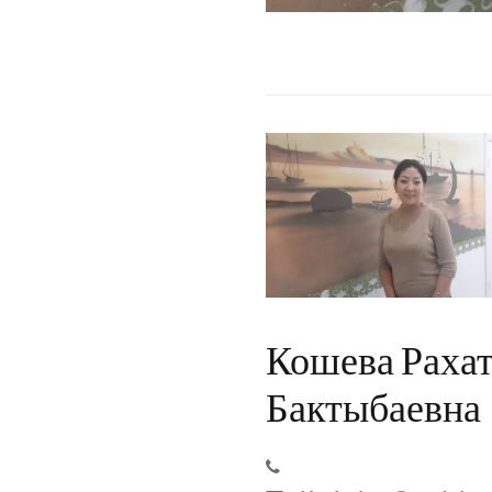
Кошева Раха
Бактыбаевна