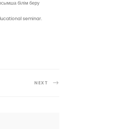
қосымша білім беру
ducational seminar.
NEXT