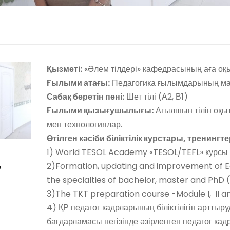
Қызметі:
«Әлем тілдері» кафедрасының аға оқ
Ғылыми атағы:
Педагогика ғылымдарының ма
Сабақ беретін пәні:
Шет тілі (А2, В1)
Ғылыми қызығушылығы:
Ағылшын тілін оқыт
мен технологиялар.
Өтілген кәсіби біліктілік курстары, тренингте
1) World TESOL Academy «TESOL/TEFL» курсы 
т
2)Formation, updating and improvement of E
the specialties of bachelor, master and PhD 
3)The TKT preparation course -Module I, II and
4) ҚР педагог кадрларының біліктілігін арттыр
бағдарламасы негізінде әзірленген педагог к